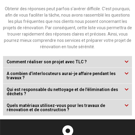
Obtenir des répons­es peut par­fois s’avér­er dif­fi­cile. C’est pourquoi,
afin de vous faciliter la tâche, nous avons rassem­blé les ques­tions
les plus fréquentes que nos clients nous posent con­cer­nant les
pro­jets de réno­va­tion. Par con­séquent, cette liste vous per­me­t­tra de
trou­ver rapi­de­ment des répons­es claires et pré­cis­es. Ain­si, vous
pour­rez mieux com­pren­dre nos ser­vices et pré­par­er votre pro­jet de
réno­va­tion en toute sérénité.
Com­ment réalis­er son pro­jet avec TLC ?
A com­bi­en d’in­ter­locu­teurs aurai-je affaire pen­dant les
travaux ?
Qui est respon­s­able du net­toy­age et de l’élim­i­na­tion des
déchets ?
Quels matéri­aux utilisez-vous pour les travaux de
réno­va­tion et de construction ?