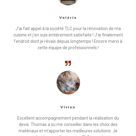
Valérie
J’ai fait appel à la société TLC pour la réno­va­tion de ma
cui­sine et j’en suis entière­ment sat­is­faite ! J’ai finale­ment
l’endroit dont je rêvais depuis longtemps ! Encore mer­ci à
cette équipe de professionnels !
Vivien
Excel­lent accom­pa­g­ne­ment pen­dant la réal­i­sa­tion du
devis. Thomas a su me con­seiller dans les choix des
matéri­aux et m’apporter les meilleures solu­tions. Je